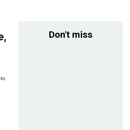
Don't miss
e,
sto