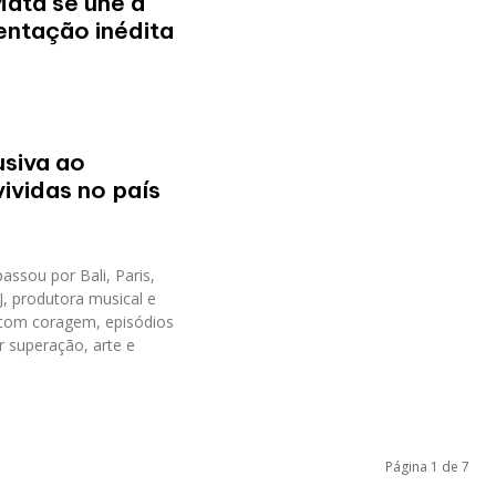
ata se une à
entação inédita
siva ao
vividas no país
passou por Bali, Paris,
J, produtora musical e
a, com coragem, episódios
r superação, arte e
Página 1 de 7