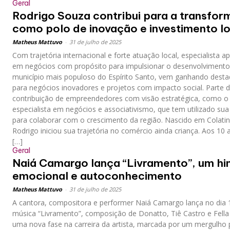
Geral
Rodrigo Souza contribui para a transfo
como polo de inovação e investimento l
Matheus Mattuvo
-
31 de julho de 2025
Com trajetória internacional e forte atuação local, especialista 
em negócios com propósito para impulsionar o desenvolvimento 
município mais populoso do Espírito Santo, vem ganhando destaq
para negócios inovadores e projetos com impacto social. Parte 
contribuição de empreendedores com visão estratégica, como o
especialista em negócios e associativismo, que tem utilizado sua 
para colaborar com o crescimento da região. Nascido em Colatina
Rodrigo iniciou sua trajetória no comércio ainda criança. Aos 10 
[…]
Geral
Naiá Camargo lança “Livramento”, um hi
emocional e autoconhecimento
Matheus Mattuvo
-
31 de julho de 2025
A cantora, compositora e performer Naiá Camargo lança no dia 
música “Livramento”, composição de Donatto, Tiê Castro e Fell
uma nova fase na carreira da artista, marcada por um mergulho