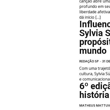
canção abre uma
profundo em se
liberdade afetiva
dá início […]
Influenc
Sylvia 
propósi
mund
REDAÇÃO SP
-
31 D
Com uma trajetór
cultura, Sylvia 
e comunicacional 
6º ediç
históri
MATHEUS MATTU