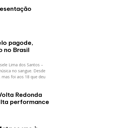
presentação
elo pagode,
 no Brasil
isele Lima dos Santos –
 música no sangue. Desde
, mas foi aos 18 que deu
Volta Redonda
alta performance