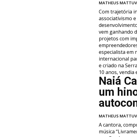
MATHEUS MATTU
Com trajetória in
associativismo 
desenvolvimento 
vem ganhando de
projetos com imp
empreendedores 
especialista em 
internacional pa
e criado na Serra
10 anos, vendia 
Naiá Ca
um hino
autoco
MATHEUS MATTU
A cantora, compo
música “Livramen