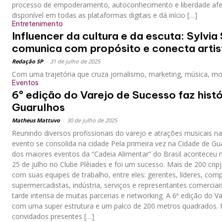
processo de empoderamento, autoconhecimento e liberdade afeti
disponível em todas as plataformas digitais e dá início […]
Entretenimento
Influencer da cultura e da escuta: Sylvia
comunica com propósito e conecta art
Redação SP
-
31 de julho de 2025
Com uma trajetória que cruza jornalismo, marketing, música, mod
Eventos
6º edição do Varejo de Sucesso faz hist
Guarulhos
Matheus Mattuvo
-
30 de julho de 2025
Reunindo diversos profissionais do varejo e atrações musicais na 
evento se consolida na cidade Pela primeira vez na Cidade de Gu
dos maiores eventos da “Cadeia Alimentar” do Brasil aconteceu na
25 de julho no Clube Plêiades e foi um sucesso. Mais de 200 cnp
com suas equipes de trabalho, entre eles: gerentes, líderes, com
supermercadistas, indústria, serviços e representantes comercia
tarde intensa de muitas parcerias e networking. A 6ª edição do 
com uma super estrutura e um palco de 200 metros quadrados. 
convidados presentes […]