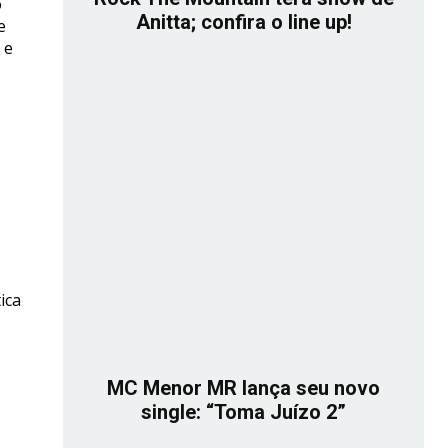
o
Anitta; confira o line up!
e
 e
ica
MC Menor MR lança seu novo
single: “Toma Juízo 2”