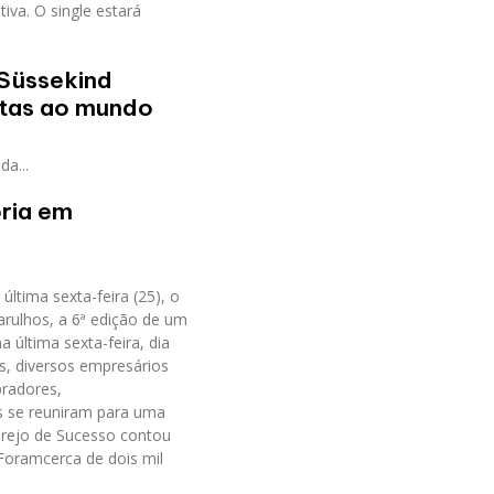
va. O single estará
 Süssekind
istas ao mundo
a...
ória em
última sexta-feira (25), o
arulhos, a 6ª edição de um
 última sexta-feira, dia
js, diversos empresários
pradores,
is se reuniram para uma
Varejo de Sucesso contou
Foramcerca de dois mil