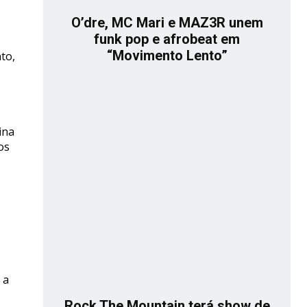
O’dre, MC Mari e MAZ3R unem
funk pop e afrobeat em
“Movimento Lento”
to,
ina
os
 a
Rock The Mountain terá show de