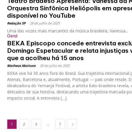
Teatro Bradeso Apresenta: Vanessa da M
Orquestra Sinfônica Heliópolis em apres
disponível no YouTube
Redação SP
-
28 de julho de 2025
Uma das vozes mais marcantes da música brasileira, Vanessa...
Geral
BEKA Episcopo concede entrevista exclu
Domingo Espetacular e relata injustiças 
que a acolheu há 15 anos
Matheus Mattuvo
-
28 de julho de 2025
BEKA vive há 30 anos fora do Brasil. Sua trajetória internacional 
Atenas, Barcelona e, atualmente, Portugal — país onde reside. D
idealizadora do Yemanjá Festival, a artista ítalo-brasileira revel
delicados de sua história, destacando uma trajetória marcada po
impacto social. A entrevista […]
...
1
2
3
7