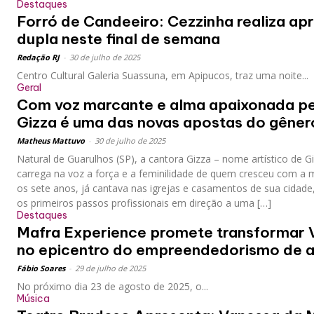
Destaques
Forró de Candeeiro: Cezzinha realiza a
dupla neste final de semana
Redação RJ
-
30 de julho de 2025
Centro Cultural Galeria Suassuna, em Apipucos, traz uma noite...
Geral
Com voz marcante e alma apaixonada p
Gizza é uma das novas apostas do gênero
Matheus Mattuvo
-
30 de julho de 2025
Natural de Guarulhos (SP), a cantora Gizza – nome artístico de G
carrega na voz a força e a feminilidade de quem cresceu com a
os sete anos, já cantava nas igrejas e casamentos de sua cidade
os primeiros passos profissionais em direção a uma […]
Destaques
Mafra Experience promete transformar 
no epicentro do empreendedorismo de 
Fábio Soares
-
29 de julho de 2025
No próximo dia 23 de agosto de 2025, o...
Música