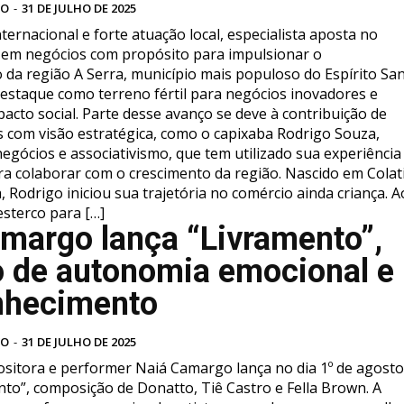
VO
-
31 DE JULHO DE 2025
ternacional e forte atuação local, especialista aposta no
e em negócios com propósito para impulsionar o
da região A Serra, município mais populoso do Espírito San
staque como terreno fértil para negócios inovadores e
acto social. Parte desse avanço se deve à contribuição de
com visão estratégica, como o capixaba Rodrigo Souza,
negócios e associativismo, que tem utilizado sua experiência
ra colaborar com o crescimento da região. Nascido em Colat
, Rodrigo iniciou sua trajetória no comércio ainda criança. A
esterco para […]
margo lança “Livramento”,
 de autonomia emocional e
nhecimento
VO
-
31 DE JULHO DE 2025
sitora e performer Naiá Camargo lança no dia 1º de agosto
to”, composição de Donatto, Tiê Castro e Fella Brown. A