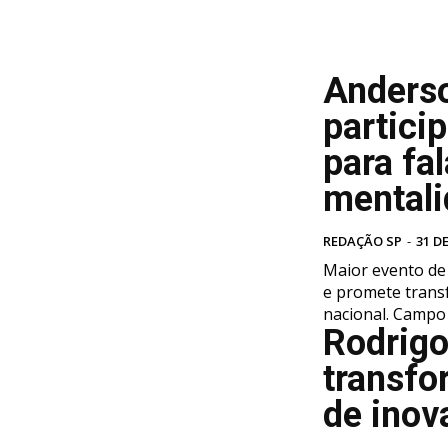
Anderso
partici
para fa
mentali
REDAÇÃO SP
-
31 D
Maior evento de
e promete trans
nacional. C
Rodrigo
transfo
de inov