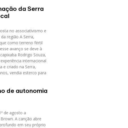
rmação da Serra
ocal
aposta no associativismo e
da região A Serra,
ue como terreno fértil
desse avanço se deve à
 capixaba Rodrigo Souza,
experiência internacional
 e criado na Serra,
anos, vendia esterco para
no de autonomia
1º de agosto a
a Brown. A canção abre
 profundo em seu próprio