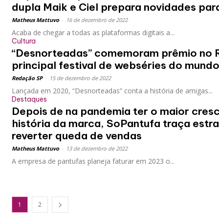
dupla Maik e Ciel prepara novidades par
Matheus Mattuvo
-
16 de dezembro de 2022
Acaba de chegar a todas as plataformas digitais a...
Cultura
“Desnorteadas” comemoram prêmio no R
principal festival de webséries do mund
Redação SP
-
15 de dezembro de 2022
Lançada em 2020, “Desnorteadas” conta a história de amigas...
Destaques
Depois de na pandemia ter o maior cres
história da marca, SoPantufa traça estr
reverter queda de vendas
Matheus Mattuvo
-
13 de dezembro de 2022
A empresa de pantufas planeja faturar em 2023 o...
1
2