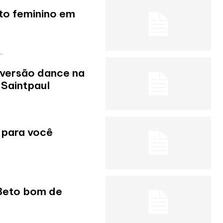
o feminino em
.
 versão dance na
Saintpaul
s para você
“Beto bom de