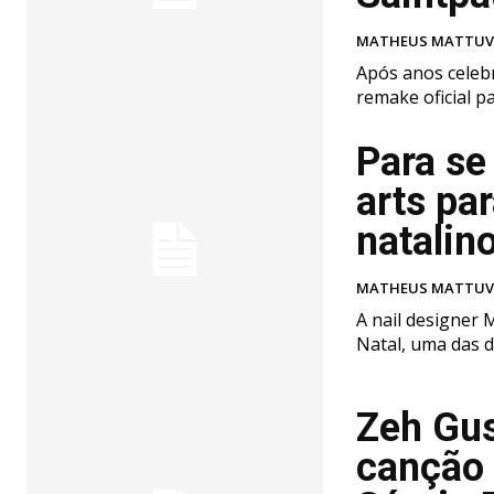
MATHEUS MATTU
Após anos celebr
remake oficial p
Para se 
arts pa
natalin
MATHEUS MATTU
A nail designer 
Natal, uma das d
Zeh Gus
canção 