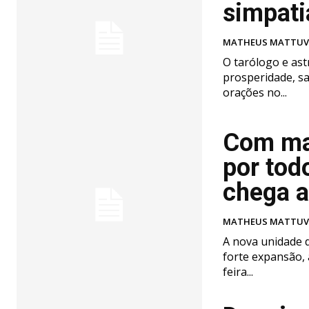
simpati
MATHEUS MATTU
O tarólogo e ast
prosperidade, saúde e boas energ
orações no...
Com mai
por tod
chega a
MATHEUS MATTU
A nova unidade d
forte expansão,
feira...