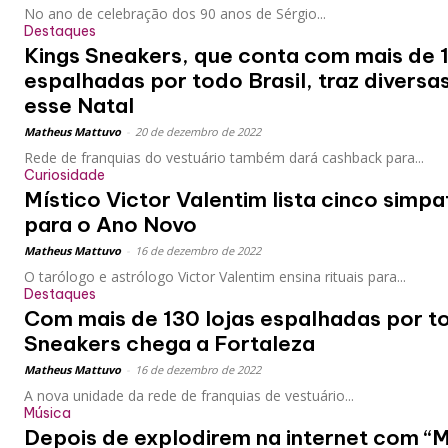
No ano de celebração dos 90 anos de Sérgio...
Destaques
Kings Sneakers, que conta com mais de 
espalhadas por todo Brasil, traz diversa
esse Natal
Matheus Mattuvo
-
20 de dezembro de 2022
Rede de franquias do vestuário também dará cashback para...
Curiosidade
Místico Victor Valentim lista cinco simpat
para o Ano Novo
Matheus Mattuvo
-
16 de dezembro de 2022
O tarólogo e astrólogo Victor Valentim ensina rituais para...
Destaques
Com mais de 130 lojas espalhadas por to
Sneakers chega a Fortaleza
Matheus Mattuvo
-
16 de dezembro de 2022
A nova unidade da rede de franquias de vestuário...
Música
Depois de explodirem na internet com “M