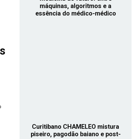
máquinas, algoritmos e a
essência do médico-médico
s
o
Curitibano CHAMELEO mistura
piseiro, pagodão baiano e post-