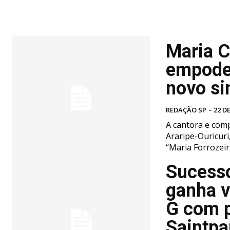
Maria C
empode
novo si
REDAÇÃO SP
-
22 D
A cantora e com
Araripe-Ouricuri,
“Maria Forrozeira
Sucesso
ganha v
G com 
Saintpa