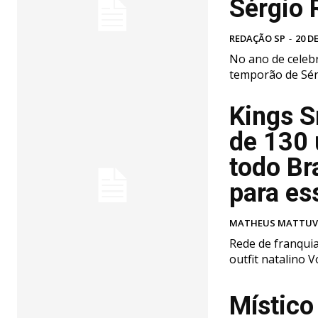
Sérgio 
REDAÇÃO SP
-
20 D
No ano de celebr
temporão de Sérg
Kings S
de 130 
todo Br
para es
MATHEUS MATTU
Rede de franqui
ou
Místico