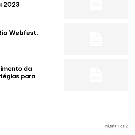
a 2023
io Webfest,
o
cimento da
atégias para
Página 1 de 2