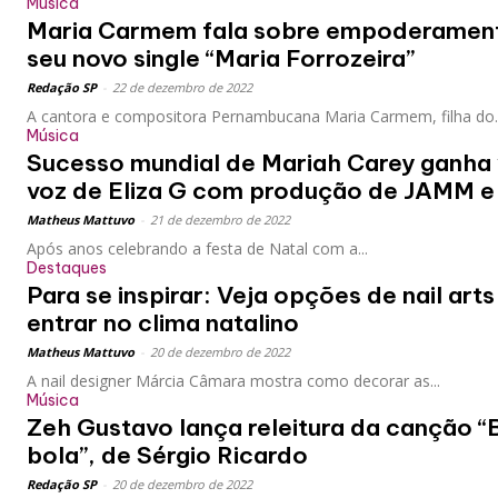
Música
Maria Carmem fala sobre empoderament
seu novo single “Maria Forrozeira”
Redação SP
-
22 de dezembro de 2022
A cantora e compositora Pernambucana Maria Carmem, filha do..
Música
Sucesso mundial de Mariah Carey ganha
voz de Eliza G com produção de JAMM e 
Matheus Mattuvo
-
21 de dezembro de 2022
Após anos celebrando a festa de Natal com a...
Destaques
Para se inspirar: Veja opções de nail art
entrar no clima natalino
Matheus Mattuvo
-
20 de dezembro de 2022
A nail designer Márcia Câmara mostra como decorar as...
Música
Zeh Gustavo lança releitura da canção 
bola”, de Sérgio Ricardo
Redação SP
-
20 de dezembro de 2022