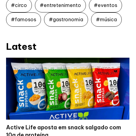
#circo
#entretenimento
#eventos
#famosos
#gastronomia
#música
Latest
Active Life aposta em snack salgado com
10g de proteína