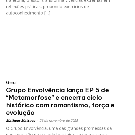
trajetória, o autor transforma vivências extremas em
reflexões práticas, propondo exercícios de
autoconhecimento […]
Geral
Grupo Envolvência lança EP 5 de
“Metamorfose” e encerra ciclo
histórico com romantismo, força e
evolução
Matheus Mattuvo
-
26 de novembro de 2025
O Grupo Envolvência, uma das grandes promessas da
nova geração do pagode brasileiro, se prepara para