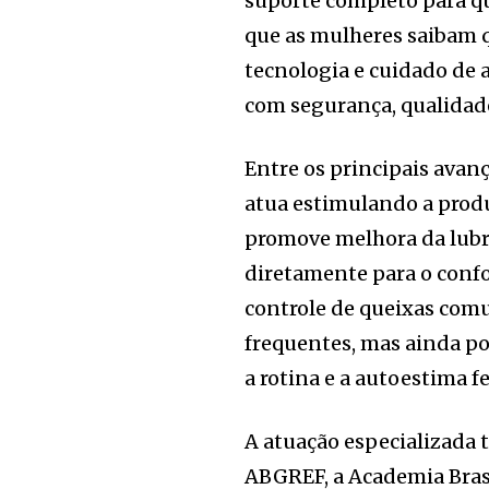
suporte completo para q
que as mulheres saibam q
tecnologia e cuidado de 
com segurança, qualidade
Entre os principais avan
atua estimulando a prod
promove melhora da lubri
diretamente para o confo
controle de queixas comu
frequentes, mas ainda p
a rotina e a autoestima f
A atuação especializada 
ABGREF, a Academia Brasi