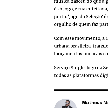
música nasceu do que a g
é só jogo, é rua enfeitad
junto. ‘Jogo da Seleção’ 
orgulho de quem faz parte
Com esse movimento, a G
urbana brasileira, tran
lançamentos musicais com
Serviço Single: Jogo da 
todas as plataformas digi
Matheus M