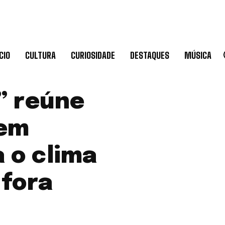
CIO
CULTURA
CURIOSIDADE
DESTAQUES
MÚSICA
” reúne
 em
 o clima
 fora