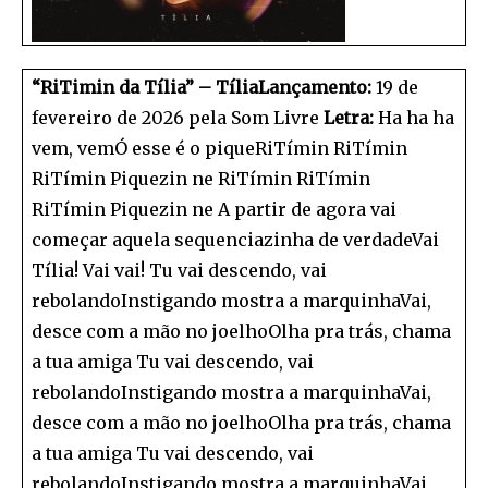
“RiTimin da Tília” – Tília
Lançamento:
19 de
fevereiro de 2026 pela Som Livre
Letra:
Ha ha ha
vem, vemÓ esse é o piqueRiTímin RiTímin
RiTímin Piquezin ne RiTímin RiTímin
RiTímin Piquezin ne A partir de agora vai
começar aquela sequenciazinha de verdadeVai
Tília! Vai vai! Tu vai descendo, vai
rebolandoInstigando mostra a marquinhaVai,
desce com a mão no joelhoOlha pra trás, chama
a tua amiga Tu vai descendo, vai
rebolandoInstigando mostra a marquinhaVai,
desce com a mão no joelhoOlha pra trás, chama
a tua amiga Tu vai descendo, vai
rebolandoInstigando mostra a marquinhaVai,