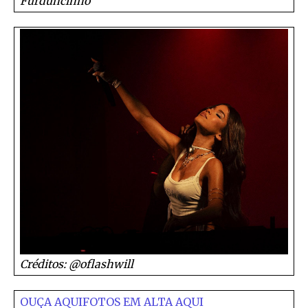
Furduncinho
Créditos: @oflashwill
OUÇA AQUI
FOTOS EM ALTA AQUI