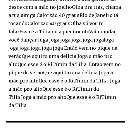
desce com a mão no joelhoOlha pra trás, chama
a tua amiga Calorzão 40 grausRio de Janeiro tá
tocandoCalorzão 40 grausOlha só vou te
falarEssa é a Tília no aquecimentoVai mandar
você dançar Joga joga joga joga joga jogaJoga
joga joga joga joga joga Então vem no pique de
verãoQue aqui ta uma delicia Joga a mão pro
altoQue esse é o RiTímin da Tília Então vem no
pique de verãoQue aqui ta uma delicia Joga a
mão pro altoQue esse é o RiTímin da Tília Joga
a mão pro altoQue esse é o RiTímin da
Tília Joga a mão pro altoQue esse é o RiTímin
da Tília