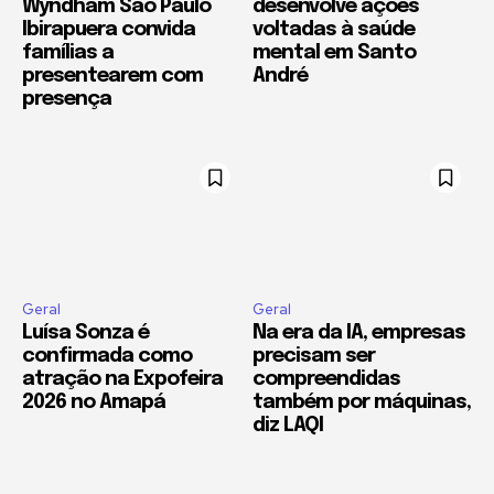
Wyndham São Paulo
desenvolve ações
Ibirapuera convida
voltadas à saúde
famílias a
mental em Santo
presentearem com
André
presença
Geral
Geral
Luísa Sonza é
Na era da IA, empresas
confirmada como
precisam ser
atração na Expofeira
compreendidas
2026 no Amapá
também por máquinas,
diz LAQI