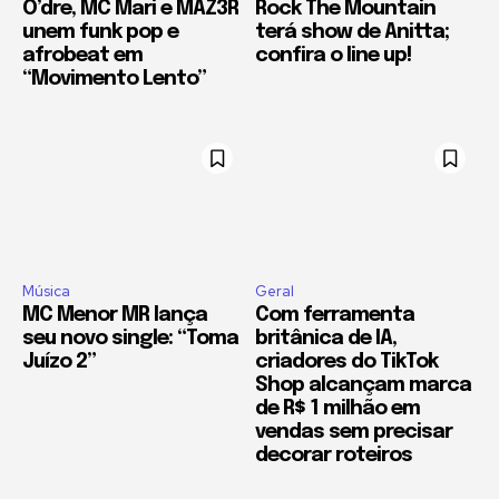
O’dre, MC Mari e MAZ3R
Rock The Mountain
unem funk pop e
terá show de Anitta;
afrobeat em
confira o line up!
“Movimento Lento”
Música
Geral
MC Menor MR lança
Com ferramenta
seu novo single: “Toma
britânica de IA,
Juízo 2”
criadores do TikTok
Shop alcançam marca
de R$ 1 milhão em
vendas sem precisar
decorar roteiros