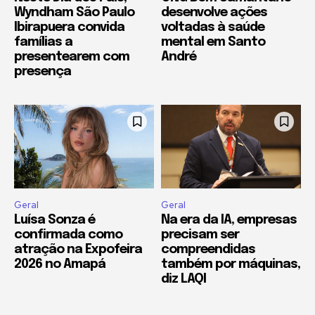
Wyndham São Paulo
desenvolve ações
Ibirapuera convida
voltadas à saúde
famílias a
mental em Santo
presentearem com
André
presença
Geral
Geral
Luísa Sonza é
Na era da IA, empresas
confirmada como
precisam ser
atração na Expofeira
compreendidas
2026 no Amapá
também por máquinas,
diz LAQI