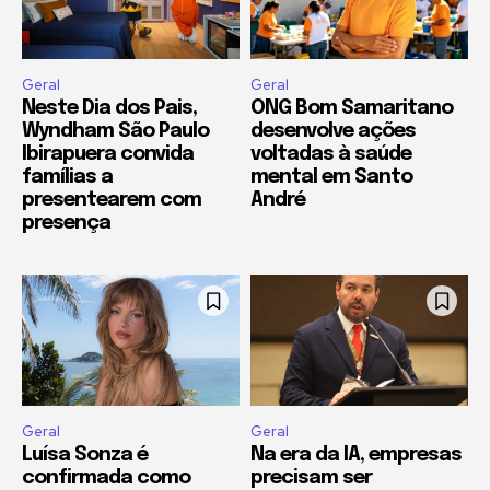
Geral
Geral
Neste Dia dos Pais,
ONG Bom Samaritano
Wyndham São Paulo
desenvolve ações
Ibirapuera convida
voltadas à saúde
famílias a
mental em Santo
presentearem com
André
presença
Geral
Geral
Luísa Sonza é
Na era da IA, empresas
confirmada como
precisam ser