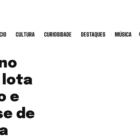
CIO
CULTURA
CURIOSIDADE
DESTAQUES
MÚSICA
uno
 lota
o e
se de
ta