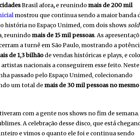
 cidades
Brasil afora
,
e reunindo
mais de 200 mil
nicial
mostrou que continua sendo a maior banda 
do história no Espaço Unimed, com dois shows
sold
a, reunindo
mais de 15 mil pessoas
. As apresentaç
ncerram a turnê em São Paulo, mostrando a potênc
is de 1,3 bilhão
de vendas históricas e plays, e col
 artistas nacionais a conseguirem esse feito. Neste
inha passado pelo Espaço Unimed, colecionando
ndo um total de
mais de 30 mil pessoas no mesmo
stiveram com a gente nos shows no fim de semana.
limes. A celebração desse disco, que está chegan
 inteiro e vimos o quanto ele foi e continua sendo