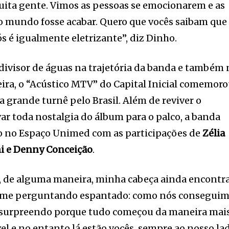
uita gente. Vimos as pessoas se emocionarem e as
o mundo fosse acabar. Quero que vocês saibam que
ós é igualmente eletrizante”, diz Dinho.
ivisor de águas na trajetória da banda e também 
leira, o “Acústico MTV” do Capital Inicial comemor
 grande turnê pelo Brasil. Além de reviver o
var toda nostalgia do álbum para o palco, a banda
o no Espaço Unimed com as participações de
Zélia
i e Denny Conceição
.
, de alguma maneira, minha cabeça ainda encontr
ue me perguntando espantado: como nós consegui
 surpreendo porque tudo começou da maneira mai
l e no entanto lá estão vocês, sempre ao nosso la