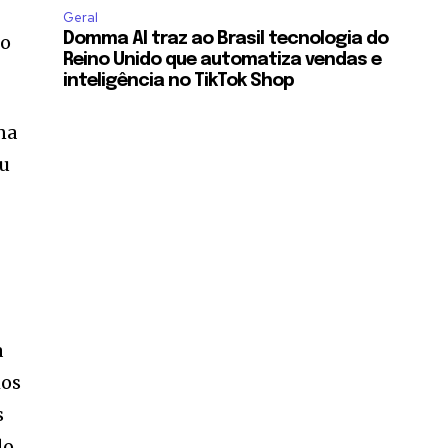
Geral
Domma AI traz ao Brasil tecnologia do
 o
Reino Unido que automatiza vendas e
inteligência no TikTok Shop
na
ou
a
mos
s
do,