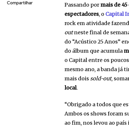
Compartilhar
Passando por
mais de 45
espectadores
, o
Capital I
rock em atividade fazen
out
neste final de seman
do “Acústico 25 Anos” e
do álbum que acumula
ma
o Capital entre os poucos
mesmo ano, a banda já t
mais dois
sold-out
, soma
local
.
“Obrigado a todos que e
Ambos os shows foram sub
ao fim, nos levou ao país