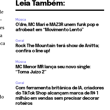
Leia Também:
de
-
Música
O’dre, MC Mari e MAZ3R unem funk pop e
ões
afrobeat em “Movimento Lento”
ia
Geral
oca
Rock The Mountain terá show de Anitta;
confira o line up!
Música
MC Menor MR lança seu novo single:
“Toma Juízo 2”
Geral
Com ferramenta britânica de IA, criadores
do TikTok Shop alcançam marca de R$ 1
do
milhão em vendas sem precisar decorar
roteiros