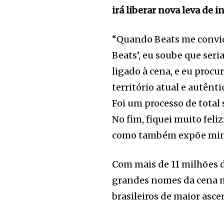
irá liberar nova leva de i
“Quando Beats me convid
Beats’, eu soube que seri
ligado à cena, e eu proc
território atual e autênt
Foi um processo de total
No fim, fiquei muito feli
como também expõe minha
Com mais de 11 milhões d
grandes nomes da cena mu
brasileiros de maior asce