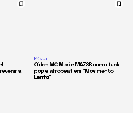
Música
el
O’dre, MC Mari e MAZ3R unem funk
evenir a
pop e afrobeat em “Movimento
Lento”