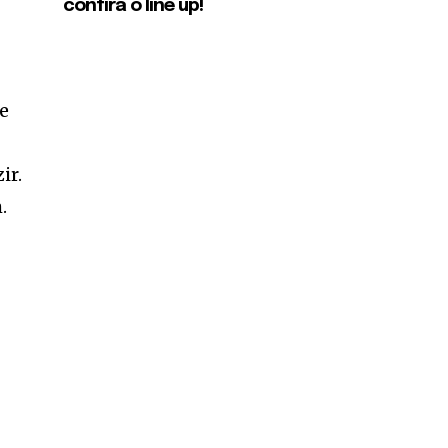
confira o line up!
te
ir.
.