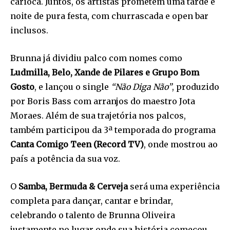
carioca. Juntos, os artistas prometem uma tarde e
noite de pura festa, com churrascada e open bar
inclusos.
Brunna já dividiu palco com nomes como
Ludmilla, Belo, Xande de Pilares e Grupo Bom
Gosto
, e lançou o single
“Não Diga Não”
, produzido
por Boris Bass com arranjos do maestro Jota
Moraes. Além de sua trajetória nos palcos,
também participou da 3ª temporada do programa
Canta Comigo Teen (Record TV)
, onde mostrou ao
país a potência da sua voz.
O
Samba, Bermuda & Cerveja
será uma experiência
completa para dançar, cantar e brindar,
celebrando o talento de Brunna Oliveira
justamente no lugar onde sua história começou.