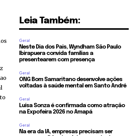
Leia Também:
nos
Geral
Neste Dia dos Pais, Wyndham São Paulo
Ibirapuera convida famílias a
presentearem com presença
az
Geral
 ao
ONG Bom Samaritano desenvolve ações
voltadas à saúde mental em Santo André
l
eto
Geral
Luísa Sonza é confirmada como atração
na Expofeira 2026 no Amapá
Geral
Na era da IA, empresas precisam ser