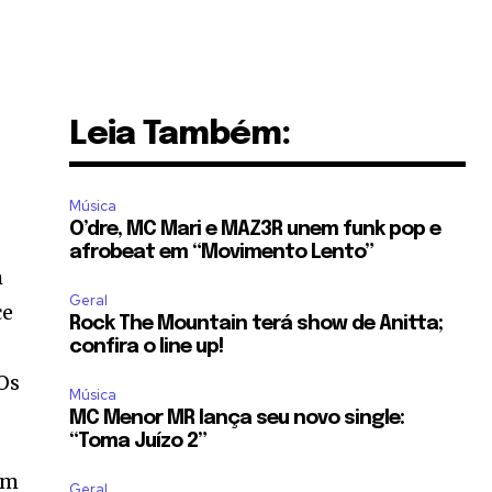
Leia Também:
Música
O’dre, MC Mari e MAZ3R unem funk pop e
afrobeat em “Movimento Lento”
m
Geral
ce
Rock The Mountain terá show de Anitta;
confira o line up!
Os
Música
MC Menor MR lança seu novo single:
“Toma Juízo 2”
em
Geral