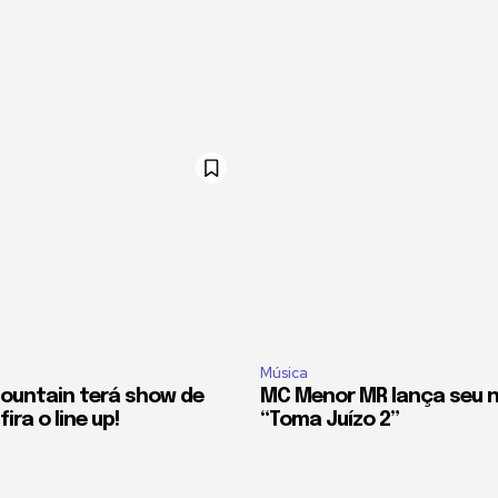
Música
ountain terá show de
MC Menor MR lança seu n
ira o line up!
“Toma Juízo 2”