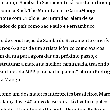
um ano, o Samba do Sacramento já consta no lineu
s como o Rock The Mountain e o CarnaMango –
noite com Criolo e Leci Brandão, além de se
tados do país como São Paulo e Pernambuco.
no de construção do Samba do Sacramento é incrív
 nos 65 anos de um artista icônico como Marcos
m da rua para agora dar um próximo passo, e
estruturar a marca na melhor caminhada, trazendo
cantores da MPB para participarem”, afirma Rodri
 da Mango.
como um dos maiores intérpretes brasileiros, Mar
lançados e 40 anos de carreira. Já dividiu o palco
Melodia, Hamilton de Holanda, Hermínio Bello de