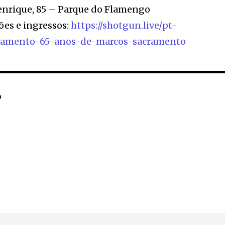
enrique, 85 – Parque do Flamengo
ões e ingressos:
https://shotgun.live/pt-
cramento-65-anos-de-marcos-sacramento
P