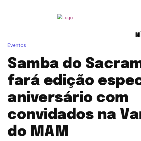
INÍ
Eventos
Samba do Sacra
fará edição espec
aniversário com
convidados na V
do MAM