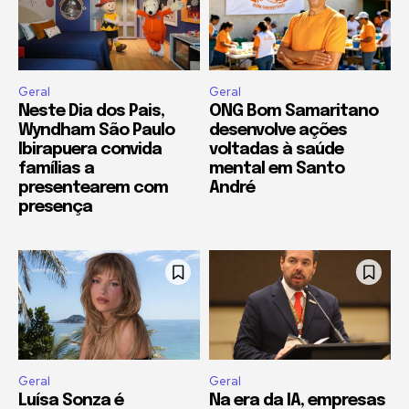
Geral
Geral
Neste Dia dos Pais,
ONG Bom Samaritano
Wyndham São Paulo
desenvolve ações
Ibirapuera convida
voltadas à saúde
famílias a
mental em Santo
presentearem com
André
presença
Geral
Geral
Luísa Sonza é
Na era da IA, empresas