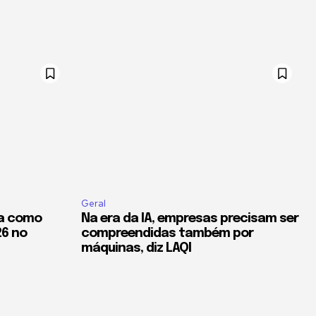
Geral
da como
Na era da IA, empresas precisam ser
26 no
compreendidas também por
máquinas, diz LAQI