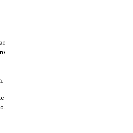
tão
ro
a.
de
o.
-