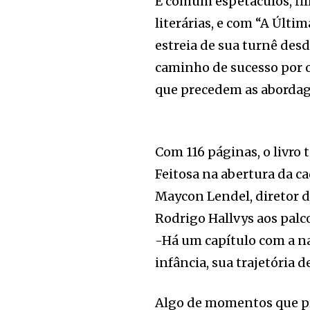
É comum espetáculos, fil
literárias, e com “A Últim
estreia de sua turnê des
caminho de sucesso por o
que precedem as abordag
Com 116 páginas, o livro 
Feitosa na abertura da c
Maycon Lendel, diretor d
Rodrigo Hallvys aos palc
-Há um capítulo com a na
infância, sua trajetória d
Algo de momentos que p