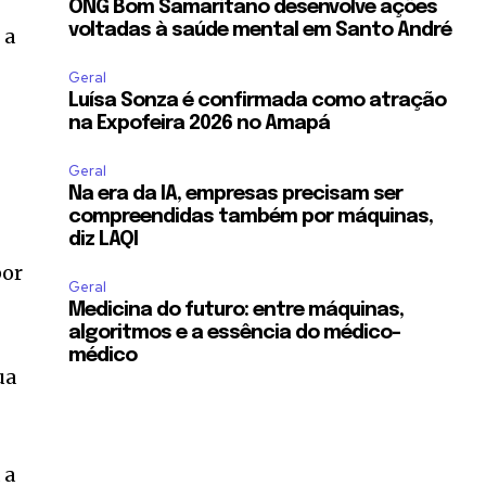
ONG Bom Samaritano desenvolve ações
voltadas à saúde mental em Santo André
 a
Geral
Luísa Sonza é confirmada como atração
na Expofeira 2026 no Amapá
Geral
Na era da IA, empresas precisam ser
compreendidas também por máquinas,
diz LAQI
por
Geral
Medicina do futuro: entre máquinas,
algoritmos e a essência do médico-
médico
ua
 a