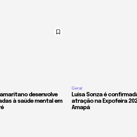
Geral
amaritano desenvolve
Luísa Sonza é confirma
adas à saúde mental em
atração na Expofeira 20
ré
Amapá