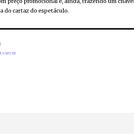
com preço promocional e, ainda, trazendo um chave
a do cartaz do espetáculo.
J
lt.com.br