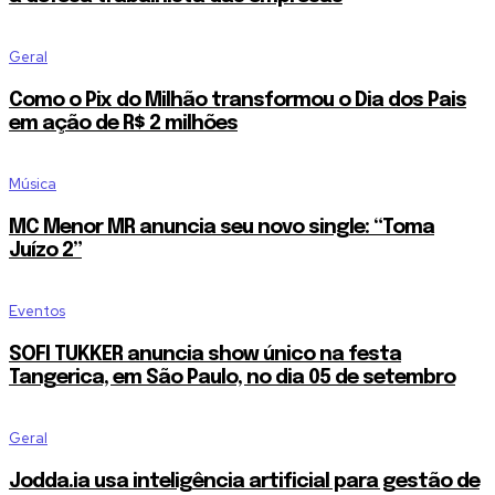
Geral
Como o Pix do Milhão transformou o Dia dos Pais
em ação de R$ 2 milhões
Música
MC Menor MR anuncia seu novo single: “Toma
Juízo 2”
Eventos
SOFI TUKKER anuncia show único na festa
Tangerica, em São Paulo, no dia 05 de setembro
Geral
Jodda.ia usa inteligência artificial para gestão de