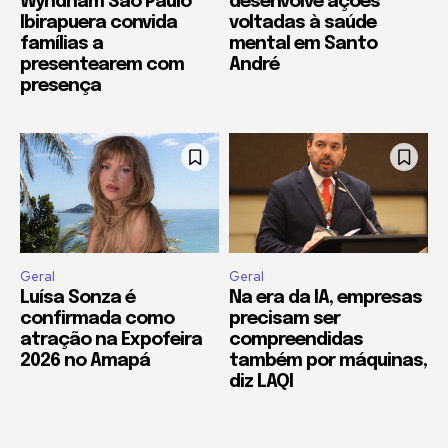
Wyndham São Paulo
desenvolve ações
Ibirapuera convida
voltadas à saúde
famílias a
mental em Santo
presentearem com
André
presença
Geral
Geral
Luísa Sonza é
Na era da IA, empresas
confirmada como
precisam ser
atração na Expofeira
compreendidas
2026 no Amapá
também por máquinas,
diz LAQI