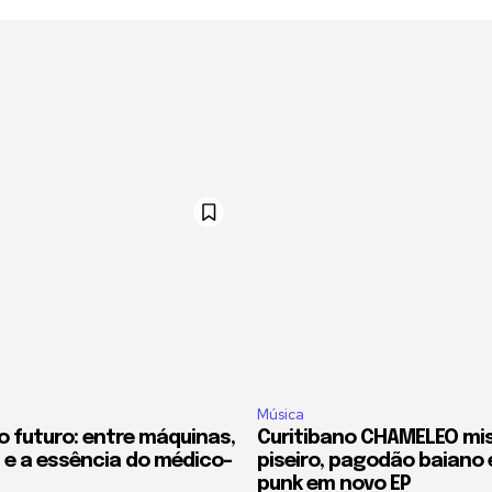
Música
o futuro: entre máquinas,
Curitibano CHAMELEO mi
 e a essência do médico-
piseiro, pagodão baiano 
punk em novo EP