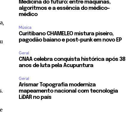
Medicina do futuro: entre máquinas,
algoritmos e a essência do médico-
médico
a,
Música
Curitibano CHAMELEO mistura piseiro,
pagodão baiano e post-punk em novo EP
ou
Geral
CNAA celebra conquista histórica após 38
anos de luta pela Acupuntura
Geral
Arismar Topografia moderniza
s.
mapeamento nacional com tecnologia
LiDAR no país
e