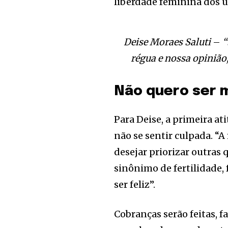
liberdade feminina dos ú
Deise Moraes Saluti
–
“
régua e nossa opiniã
Não quero ser 
Para Deise, a primeira at
não se sentir culpada. “
desejar priorizar outras
sinônimo de fertilidade, f
ser feliz”.
Cobranças serão feitas, f