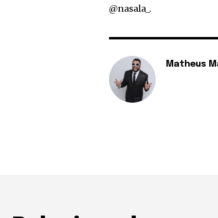
@nasala_.
Matheus M